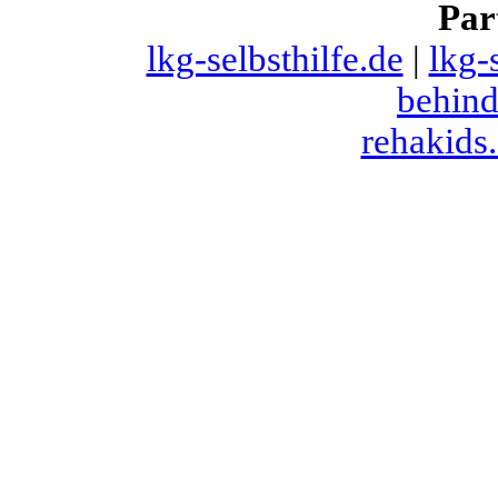
Par
lkg-selbsthilfe.de
|
lkg-
behind
rehakids