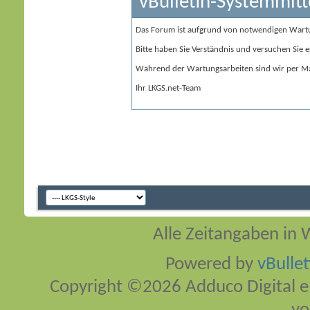
vBulletin-Systemmitt
Das Forum ist aufgrund von notwendigen Wart
Bitte haben Sie Verständnis und versuchen Sie e
Während der Wartungsarbeiten sind wir per Ma
Ihr LKGS.net-Team
Alle Zeitangaben in W
Powered by
vBulle
Copyright ©2026 Adduco Digital e.K