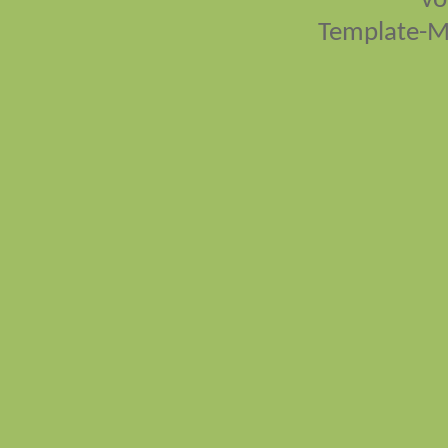
vo
Template-M