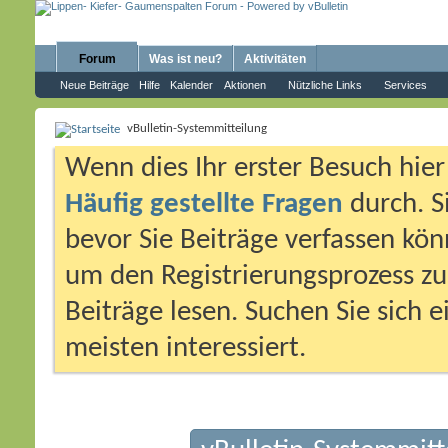
Forum
Was ist neu?
Aktivitäten
Neue Beiträge
Hilfe
Kalender
Aktionen
Nützliche Links
Services
vBulletin-Systemmitteilung
Wenn dies Ihr erster Besuch hier i
Häufig gestellte Fragen
durch. S
bevor Sie Beiträge verfassen könn
um den Registrierungsprozess zu 
Beiträge lesen. Suchen Sie sich 
meisten interessiert.