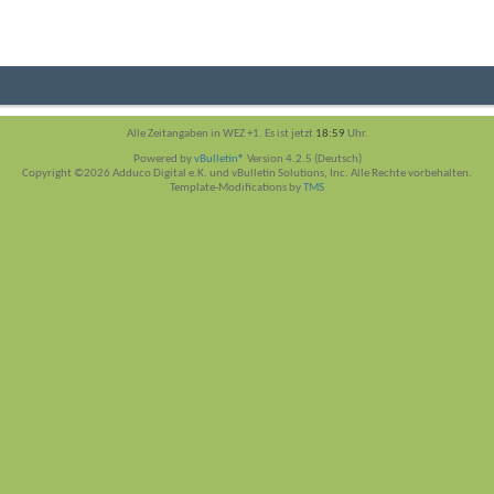
Alle Zeitangaben in WEZ +1. Es ist jetzt
18:59
Uhr.
Powered by
vBulletin®
Version 4.2.5 (Deutsch)
Copyright ©2026 Adduco Digital e.K. und vBulletin Solutions, Inc. Alle Rechte vorbehalten.
Template-Modifications by
TMS