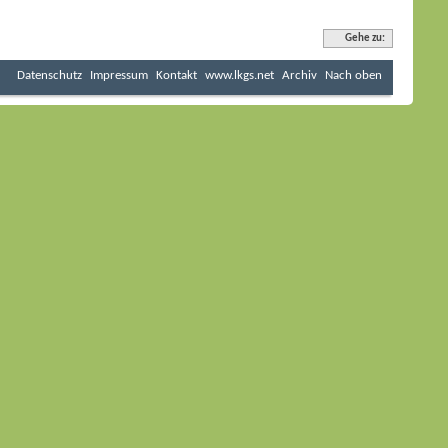
Gehe zu:
Datenschutz
Impressum
Kontakt
www.lkgs.net
Archiv
Nach oben