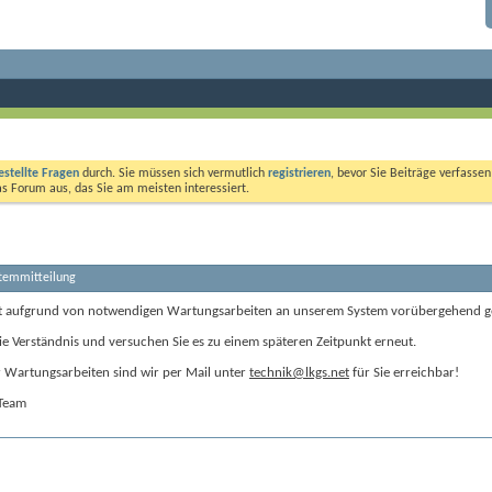
estellte Fragen
durch. Sie müssen sich vermutlich
registrieren
, bevor Sie Beiträge verfasse
das Forum aus, das Sie am meisten interessiert.
stemmitteilung
t aufgrund von notwendigen Wartungsarbeiten an unserem System vorübergehend g
ie Verständnis und versuchen Sie es zu einem späteren Zeitpunkt erneut.
Wartungsarbeiten sind wir per Mail unter
technik@lkgs.net
für Sie erreichbar!
-Team