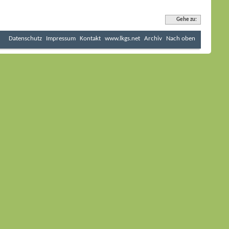
Gehe zu:
Datenschutz
Impressum
Kontakt
www.lkgs.net
Archiv
Nach oben