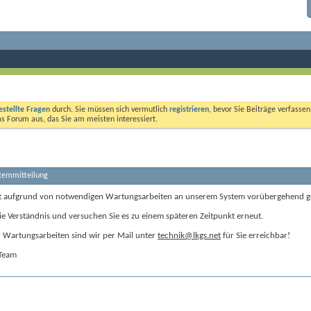
estellte Fragen
durch. Sie müssen sich vermutlich
registrieren
, bevor Sie Beiträge verfasse
das Forum aus, das Sie am meisten interessiert.
stemmitteilung
t aufgrund von notwendigen Wartungsarbeiten an unserem System vorübergehend g
ie Verständnis und versuchen Sie es zu einem späteren Zeitpunkt erneut.
Wartungsarbeiten sind wir per Mail unter
technik@lkgs.net
für Sie erreichbar!
-Team