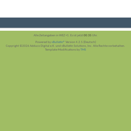
Alle Zeitangaben in WEZ +1. Es ist jetzt
00:35
Uhr.
Powered by
vBulletin®
Version 4.2.5 (Deutsch)
Copyright ©2026 Adduco Digital e.K. und vBulletin Solutions, Inc. Alle Rechte vorbehalten.
Template-Modifications by
TMS