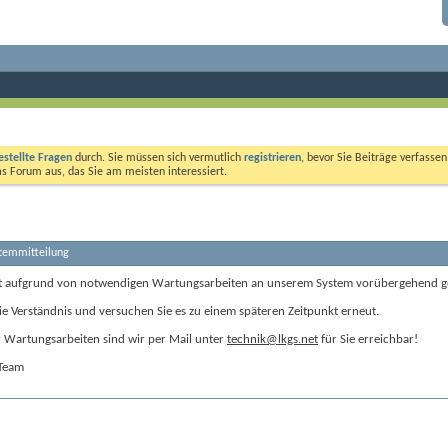
estellte Fragen
durch. Sie müssen sich vermutlich
registrieren
, bevor Sie Beiträge verfasse
das Forum aus, das Sie am meisten interessiert.
stemmitteilung
t aufgrund von notwendigen Wartungsarbeiten an unserem System vorübergehend g
ie Verständnis und versuchen Sie es zu einem späteren Zeitpunkt erneut.
Wartungsarbeiten sind wir per Mail unter
technik@lkgs.net
für Sie erreichbar!
-Team