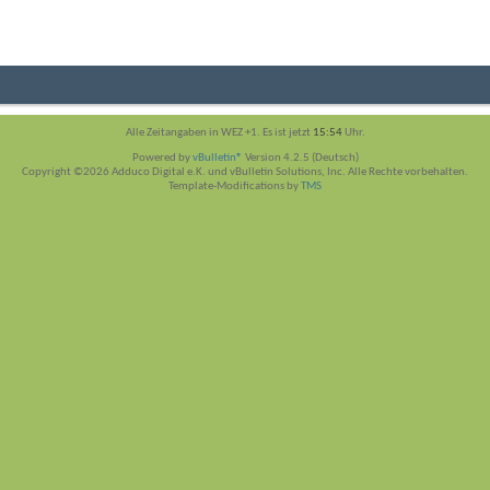
Alle Zeitangaben in WEZ +1. Es ist jetzt
15:54
Uhr.
Powered by
vBulletin®
Version 4.2.5 (Deutsch)
Copyright ©2026 Adduco Digital e.K. und vBulletin Solutions, Inc. Alle Rechte vorbehalten.
Template-Modifications by
TMS