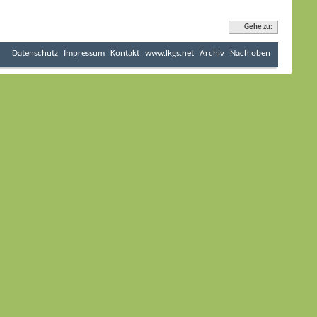
Gehe zu:
Datenschutz
Impressum
Kontakt
www.lkgs.net
Archiv
Nach oben