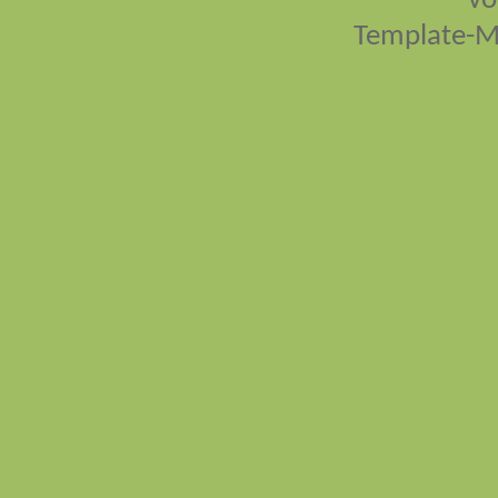
vo
Template-M