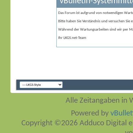
vBulletin-Systemmitt
Das Forum ist aufgrund von notwendigen Wart
Bitte haben Sie Verständnis und versuchen Sie e
Während der Wartungsarbeiten sind wir per Ma
Ihr LKGS.net-Team
Alle Zeitangaben in W
Powered by
vBulle
Copyright ©2026 Adduco Digital e.K