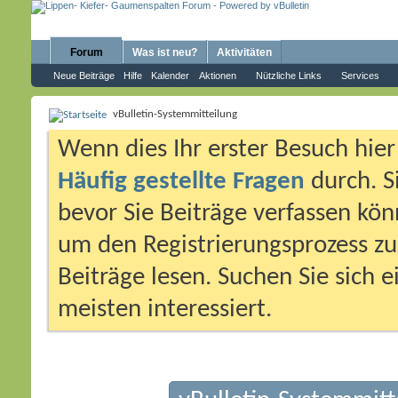
Forum
Was ist neu?
Aktivitäten
Neue Beiträge
Hilfe
Kalender
Aktionen
Nützliche Links
Services
vBulletin-Systemmitteilung
Wenn dies Ihr erster Besuch hier i
Häufig gestellte Fragen
durch. S
bevor Sie Beiträge verfassen könn
um den Registrierungsprozess zu 
Beiträge lesen. Suchen Sie sich 
meisten interessiert.