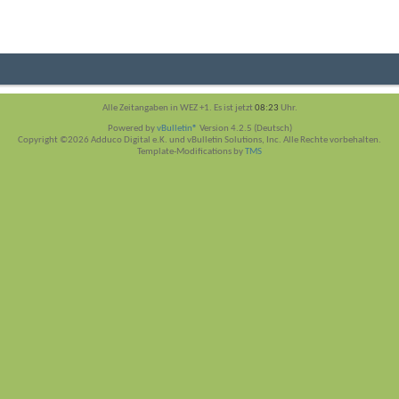
Alle Zeitangaben in WEZ +1. Es ist jetzt
08:23
Uhr.
Powered by
vBulletin®
Version 4.2.5 (Deutsch)
Copyright ©2026 Adduco Digital e.K. und vBulletin Solutions, Inc. Alle Rechte vorbehalten.
Template-Modifications by
TMS