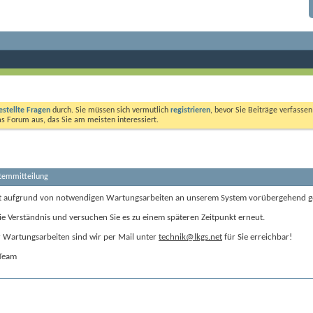
estellte Fragen
durch. Sie müssen sich vermutlich
registrieren
, bevor Sie Beiträge verfasse
das Forum aus, das Sie am meisten interessiert.
stemmitteilung
t aufgrund von notwendigen Wartungsarbeiten an unserem System vorübergehend g
ie Verständnis und versuchen Sie es zu einem späteren Zeitpunkt erneut.
Wartungsarbeiten sind wir per Mail unter
technik@lkgs.net
für Sie erreichbar!
-Team