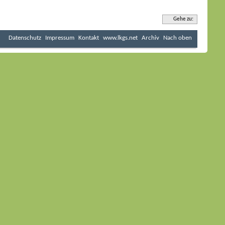
Gehe zu:
Datenschutz
Impressum
Kontakt
www.lkgs.net
Archiv
Nach oben