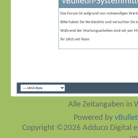
vBulletin-Systemmitt
Das Forum ist aufgrund von notwendigen Wart
Bitte haben Sie Verständnis und versuchen Sie e
Während der Wartungsarbeiten sind wir per Ma
Ihr LKGS.net-Team
Alle Zeitangaben in W
Powered by
vBulle
Copyright ©2026 Adduco Digital e.K