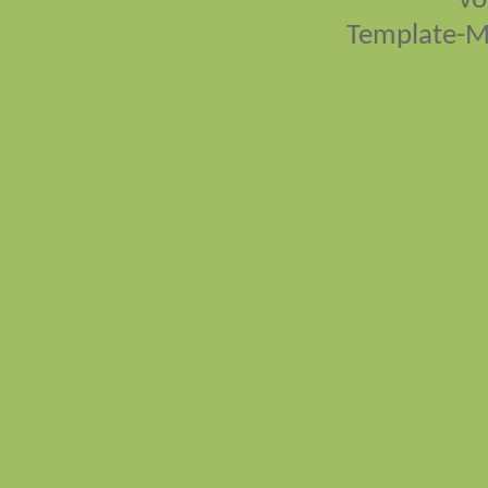
vo
Template-M