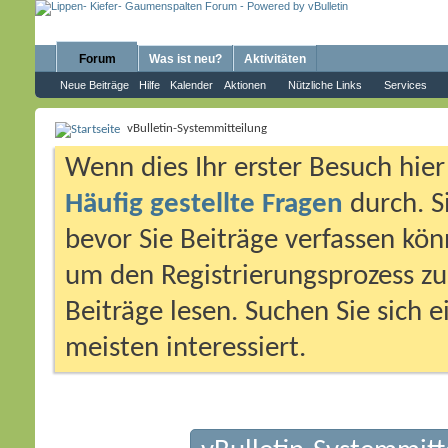
Forum
Was ist neu?
Aktivitäten
Neue Beiträge
Hilfe
Kalender
Aktionen
Nützliche Links
Services
vBulletin-Systemmitteilung
Wenn dies Ihr erster Besuch hier i
Häufig gestellte Fragen
durch. S
bevor Sie Beiträge verfassen könn
um den Registrierungsprozess zu 
Beiträge lesen. Suchen Sie sich 
meisten interessiert.