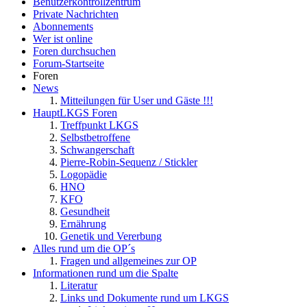
Benutzerkontrollzentrum
Private Nachrichten
Abonnements
Wer ist online
Foren durchsuchen
Forum-Startseite
Foren
News
Mitteilungen für User und Gäste !!!
HauptLKGS Foren
Treffpunkt LKGS
Selbstbetroffene
Schwangerschaft
Pierre-Robin-Sequenz / Stickler
Logopädie
HNO
KFO
Gesundheit
Ernährung
Genetik und Vererbung
Alles rund um die OP´s
Fragen und allgemeines zur OP
Informationen rund um die Spalte
Literatur
Links und Dokumente rund um LKGS