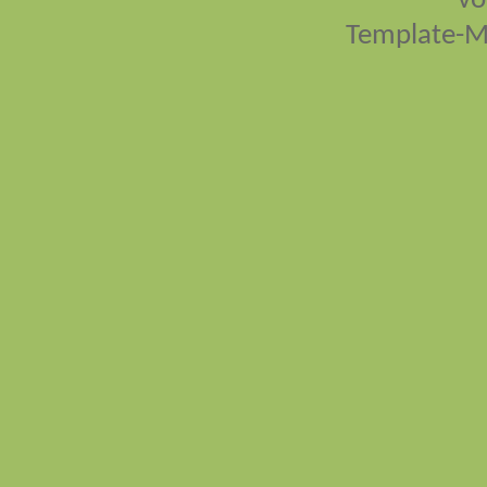
vo
Template-M