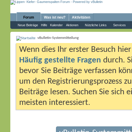
Forum
Was ist neu?
Aktivitäten
Neue Beiträge
Hilfe
Kalender
Aktionen
Nützliche Links
Services
vBulletin-Systemmitteilung
Wenn dies Ihr erster Besuch hier i
Häufig gestellte Fragen
durch. S
bevor Sie Beiträge verfassen könn
um den Registrierungsprozess zu 
Beiträge lesen. Suchen Sie sich 
meisten interessiert.