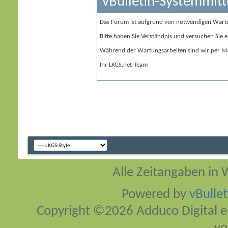
vBulletin-Systemmitt
Das Forum ist aufgrund von notwendigen Wart
Bitte haben Sie Verständnis und versuchen Sie e
Während der Wartungsarbeiten sind wir per Ma
Ihr LKGS.net-Team
Alle Zeitangaben in W
Powered by
vBulle
Copyright ©2026 Adduco Digital e.K