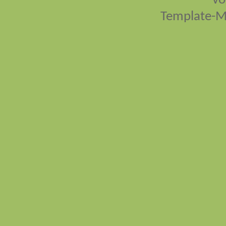
vo
Template-M