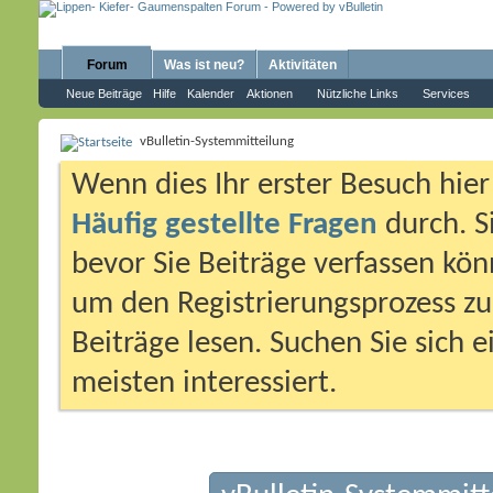
Forum
Was ist neu?
Aktivitäten
Neue Beiträge
Hilfe
Kalender
Aktionen
Nützliche Links
Services
vBulletin-Systemmitteilung
Wenn dies Ihr erster Besuch hier i
Häufig gestellte Fragen
durch. S
bevor Sie Beiträge verfassen könn
um den Registrierungsprozess zu 
Beiträge lesen. Suchen Sie sich 
meisten interessiert.