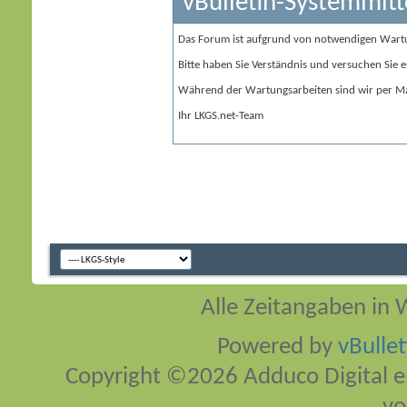
vBulletin-Systemmitt
Das Forum ist aufgrund von notwendigen Wart
Bitte haben Sie Verständnis und versuchen Sie e
Während der Wartungsarbeiten sind wir per Ma
Ihr LKGS.net-Team
Alle Zeitangaben in W
Powered by
vBulle
Copyright ©2026 Adduco Digital e.K