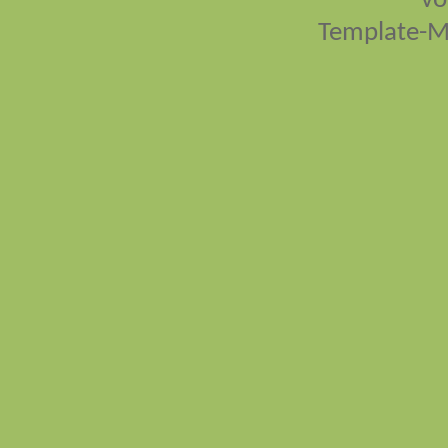
vo
Template-M