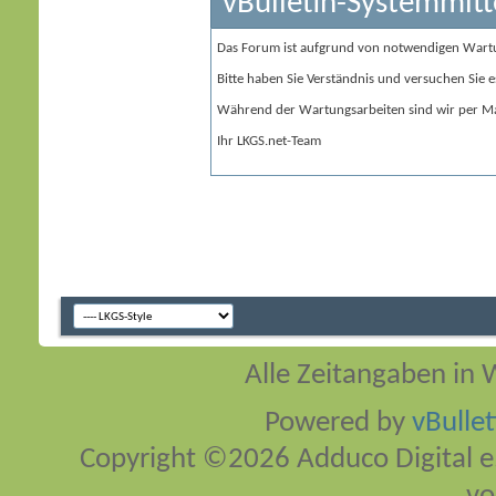
vBulletin-Systemmitt
Das Forum ist aufgrund von notwendigen Wart
Bitte haben Sie Verständnis und versuchen Sie e
Während der Wartungsarbeiten sind wir per Ma
Ihr LKGS.net-Team
Alle Zeitangaben in W
Powered by
vBulle
Copyright ©2026 Adduco Digital e.K