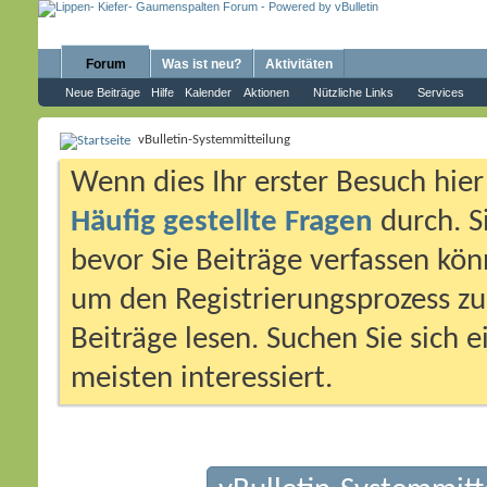
Forum
Was ist neu?
Aktivitäten
Neue Beiträge
Hilfe
Kalender
Aktionen
Nützliche Links
Services
vBulletin-Systemmitteilung
Wenn dies Ihr erster Besuch hier i
Häufig gestellte Fragen
durch. S
bevor Sie Beiträge verfassen könn
um den Registrierungsprozess zu 
Beiträge lesen. Suchen Sie sich 
meisten interessiert.