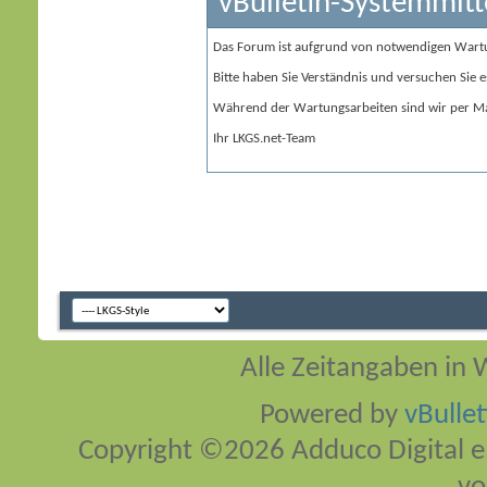
vBulletin-Systemmitt
Das Forum ist aufgrund von notwendigen Wart
Bitte haben Sie Verständnis und versuchen Sie e
Während der Wartungsarbeiten sind wir per Ma
Ihr LKGS.net-Team
Alle Zeitangaben in W
Powered by
vBulle
Copyright ©2026 Adduco Digital e.K