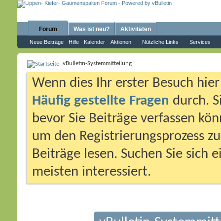
Forum
Was ist neu?
Aktivitäten
Neue Beiträge
Hilfe
Kalender
Aktionen
Nützliche Links
Services
vBulletin-Systemmitteilung
Wenn dies Ihr erster Besuch hier i
Häufig gestellte Fragen
durch. S
bevor Sie Beiträge verfassen könn
um den Registrierungsprozess zu 
Beiträge lesen. Suchen Sie sich 
meisten interessiert.