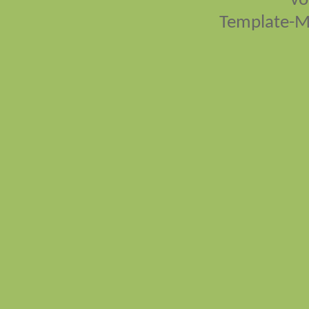
vo
Template-M