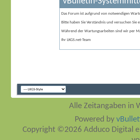
vBulletin-Systemmitt
Das Forum ist aufgrund von notwendigen Wart
Bitte haben Sie Verständnis und versuchen Sie e
Während der Wartungsarbeiten sind wir per Ma
Ihr LKGS.net-Team
Alle Zeitangaben in W
Powered by
vBulle
Copyright ©2026 Adduco Digital e.K