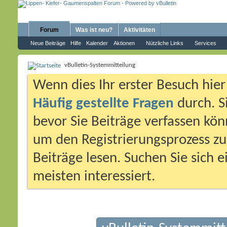
Forum
Was ist neu?
Aktivitäten
Neue Beiträge
Hilfe
Kalender
Aktionen
Nützliche Links
Services
vBulletin-Systemmitteilung
Wenn dies Ihr erster Besuch hier i
Häufig gestellte Fragen
durch. S
bevor Sie Beiträge verfassen könn
um den Registrierungsprozess zu 
Beiträge lesen. Suchen Sie sich 
meisten interessiert.