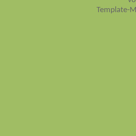
vo
Template-M