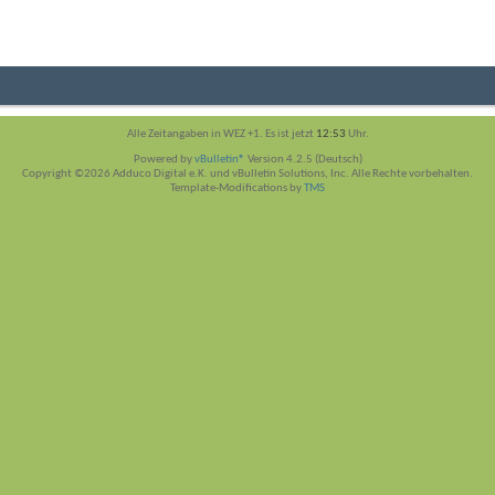
Alle Zeitangaben in WEZ +1. Es ist jetzt
12:53
Uhr.
Powered by
vBulletin®
Version 4.2.5 (Deutsch)
Copyright ©2026 Adduco Digital e.K. und vBulletin Solutions, Inc. Alle Rechte vorbehalten.
Template-Modifications by
TMS