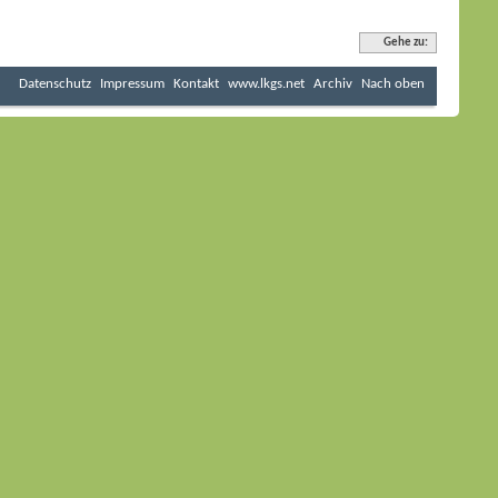
Gehe zu:
Datenschutz
Impressum
Kontakt
www.lkgs.net
Archiv
Nach oben