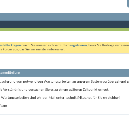
estellte Fragen
durch. Sie müssen sich vermutlich
registrieren
, bevor Sie Beiträge verfasse
das Forum aus, das Sie am meisten interessiert.
stemmitteilung
t aufgrund von notwendigen Wartungsarbeiten an unserem System vorübergehend g
ie Verständnis und versuchen Sie es zu einem späteren Zeitpunkt erneut.
Wartungsarbeiten sind wir per Mail unter
technik@lkgs.net
für Sie erreichbar!
-Team