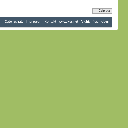
Gehe zu:
Datenschutz
Impressum
Kontakt
www.lkgs.net
Archiv
Nach oben