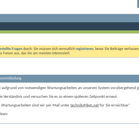
estellte Fragen
durch. Sie müssen sich vermutlich
registrieren
, bevor Sie Beiträge verfasse
das Forum aus, das Sie am meisten interessiert.
stemmitteilung
t aufgrund von notwendigen Wartungsarbeiten an unserem System vorübergehend g
ie Verständnis und versuchen Sie es zu einem späteren Zeitpunkt erneut.
Wartungsarbeiten sind wir per Mail unter
technik@lkgs.net
für Sie erreichbar!
-Team