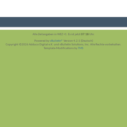
Alle Zeitangaben in WEZ +1. Es ist jetzt
07:18
Uhr.
Powered by
vBulletin®
Version 4.2.5 (Deutsch)
Copyright ©2026 Adduco Digital e.K. und vBulletin Solutions, Inc. Alle Rechte vorbehalten.
Template-Modifications by
TMS