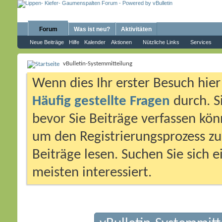
Forum
Was ist neu?
Aktivitäten
Neue Beiträge
Hilfe
Kalender
Aktionen
Nützliche Links
Services
vBulletin-Systemmitteilung
Wenn dies Ihr erster Besuch hier i
Häufig gestellte Fragen
durch. S
bevor Sie Beiträge verfassen könn
um den Registrierungsprozess zu 
Beiträge lesen. Suchen Sie sich 
meisten interessiert.