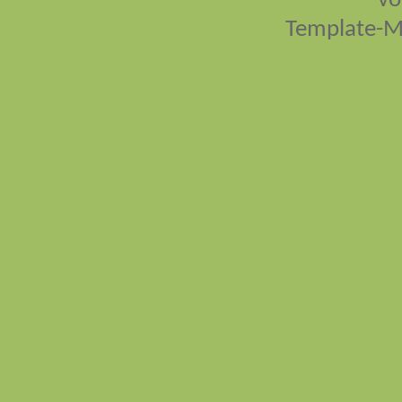
vo
Template-M