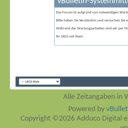
vBulletin-Systemmitt
Das Forum ist aufgrund von notwendigen Wart
Bitte haben Sie Verständnis und versuchen Sie e
Während der Wartungsarbeiten sind wir per Ma
Ihr LKGS.net-Team
Alle Zeitangaben in W
Powered by
vBulle
Copyright ©2026 Adduco Digital e.K