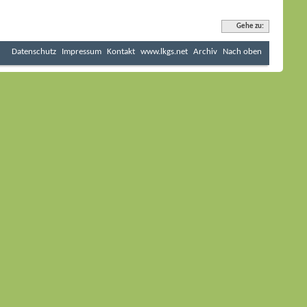
Gehe zu:
Datenschutz
Impressum
Kontakt
www.lkgs.net
Archiv
Nach oben