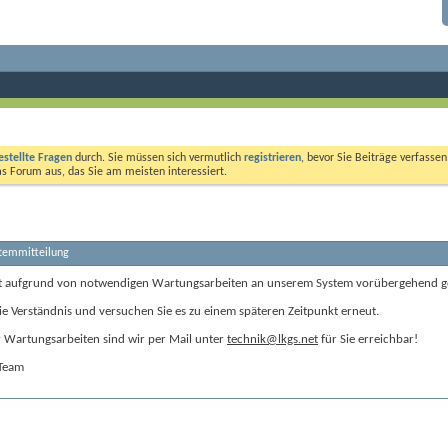
estellte Fragen
durch. Sie müssen sich vermutlich
registrieren
, bevor Sie Beiträge verfasse
das Forum aus, das Sie am meisten interessiert.
stemmitteilung
t aufgrund von notwendigen Wartungsarbeiten an unserem System vorübergehend g
ie Verständnis und versuchen Sie es zu einem späteren Zeitpunkt erneut.
Wartungsarbeiten sind wir per Mail unter
technik@lkgs.net
für Sie erreichbar!
-Team