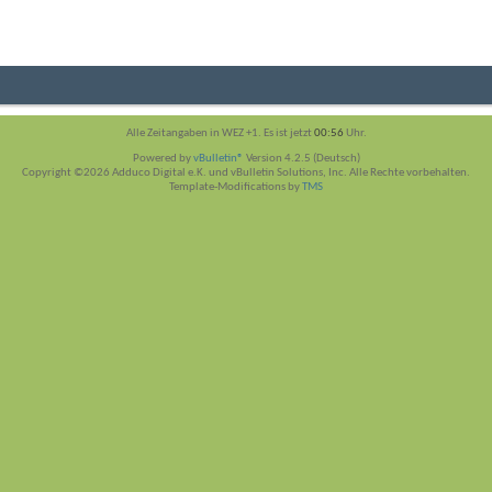
Alle Zeitangaben in WEZ +1. Es ist jetzt
00:56
Uhr.
Powered by
vBulletin®
Version 4.2.5 (Deutsch)
Copyright ©2026 Adduco Digital e.K. und vBulletin Solutions, Inc. Alle Rechte vorbehalten.
Template-Modifications by
TMS