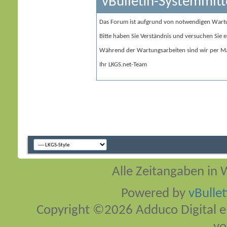
vBulletin-Systemmitt
Das Forum ist aufgrund von notwendigen Wart
Bitte haben Sie Verständnis und versuchen Sie e
Während der Wartungsarbeiten sind wir per Ma
Ihr LKGS.net-Team
Alle Zeitangaben in W
Powered by
vBulle
Copyright ©2026 Adduco Digital e.K