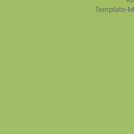
vo
Template-M