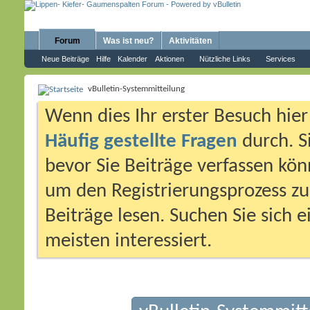
Forum
Was ist neu?
Aktivitäten
Neue Beiträge
Hilfe
Kalender
Aktionen
Nützliche Links
Services
vBulletin-Systemmitteilung
Wenn dies Ihr erster Besuch hier i
Häufig gestellte Fragen
durch. S
bevor Sie Beiträge verfassen könn
um den Registrierungsprozess zu 
Beiträge lesen. Suchen Sie sich 
meisten interessiert.