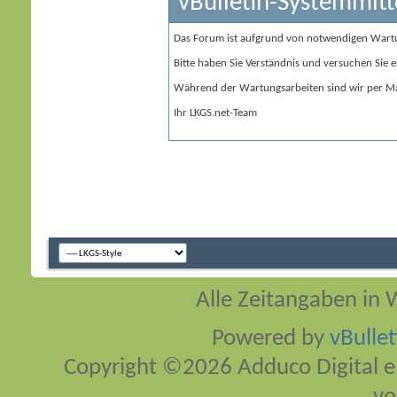
vBulletin-Systemmitt
Das Forum ist aufgrund von notwendigen Wart
Bitte haben Sie Verständnis und versuchen Sie e
Während der Wartungsarbeiten sind wir per Ma
Ihr LKGS.net-Team
Alle Zeitangaben in W
Powered by
vBulle
Copyright ©2026 Adduco Digital e.K