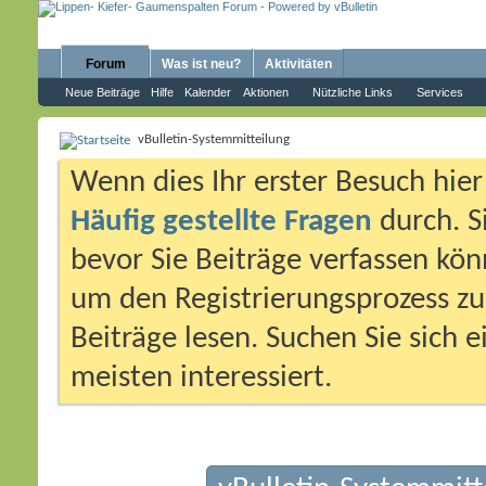
Forum
Was ist neu?
Aktivitäten
Neue Beiträge
Hilfe
Kalender
Aktionen
Nützliche Links
Services
vBulletin-Systemmitteilung
Wenn dies Ihr erster Besuch hier i
Häufig gestellte Fragen
durch. S
bevor Sie Beiträge verfassen könn
um den Registrierungsprozess zu 
Beiträge lesen. Suchen Sie sich 
meisten interessiert.