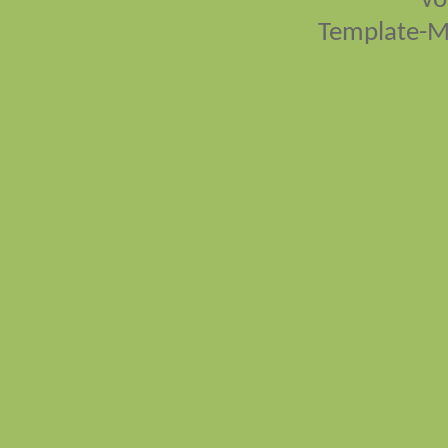
vo
Template-M