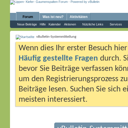
Forum
Was ist neu?
Aktivitäten
Neue Beiträge
Hilfe
Kalender
Aktionen
Nützliche Links
Services
vBulletin-Systemmitteilung
Wenn dies Ihr erster Besuch hier i
Häufig gestellte Fragen
durch. S
bevor Sie Beiträge verfassen könn
um den Registrierungsprozess zu 
Beiträge lesen. Suchen Sie sich 
meisten interessiert.