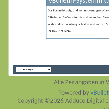
vBulletin-Systemmitt
Das Forum ist aufgrund von notwendigen Wart
Bitte haben Sie Verständnis und versuchen Sie e
Während der Wartungsarbeiten sind wir per Ma
Ihr LKGS.net-Team
Alle Zeitangaben in W
Powered by
vBulle
Copyright ©2026 Adduco Digital e.K