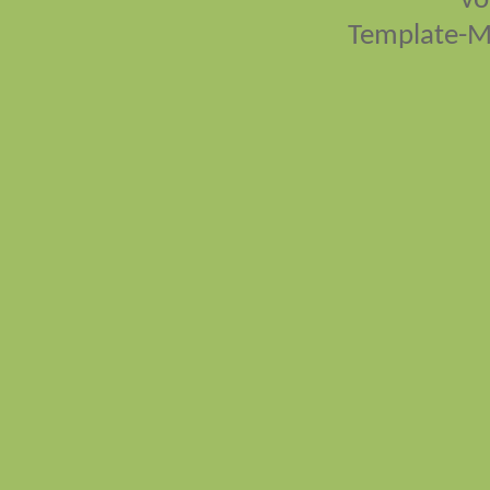
vo
Template-M