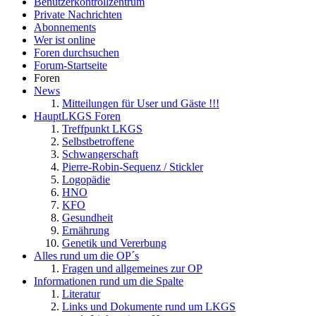
Benutzerkontrollzentrum
Private Nachrichten
Abonnements
Wer ist online
Foren durchsuchen
Forum-Startseite
Foren
News
Mitteilungen für User und Gäste !!!
HauptLKGS Foren
Treffpunkt LKGS
Selbstbetroffene
Schwangerschaft
Pierre-Robin-Sequenz / Stickler
Logopädie
HNO
KFO
Gesundheit
Ernährung
Genetik und Vererbung
Alles rund um die OP´s
Fragen und allgemeines zur OP
Informationen rund um die Spalte
Literatur
Links und Dokumente rund um LKGS