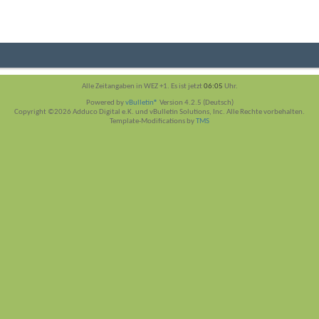
Alle Zeitangaben in WEZ +1. Es ist jetzt
06:05
Uhr.
Powered by
vBulletin®
Version 4.2.5 (Deutsch)
Copyright ©2026 Adduco Digital e.K. und vBulletin Solutions, Inc. Alle Rechte vorbehalten.
Template-Modifications by
TMS