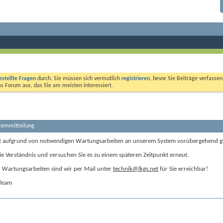
estellte Fragen
durch. Sie müssen sich vermutlich
registrieren
, bevor Sie Beiträge verfasse
das Forum aus, das Sie am meisten interessiert.
stemmitteilung
t aufgrund von notwendigen Wartungsarbeiten an unserem System vorübergehend g
ie Verständnis und versuchen Sie es zu einem späteren Zeitpunkt erneut.
Wartungsarbeiten sind wir per Mail unter
technik@lkgs.net
für Sie erreichbar!
-Team