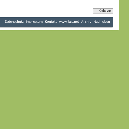
Gehe zu:
Datenschutz
Impressum
Kontakt
www.lkgs.net
Archiv
Nach oben