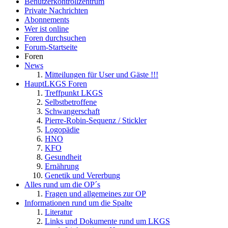
Benutzerkontrollzentrum
Private Nachrichten
Abonnements
Wer ist online
Foren durchsuchen
Forum-Startseite
Foren
News
Mitteilungen für User und Gäste !!!
HauptLKGS Foren
Treffpunkt LKGS
Selbstbetroffene
Schwangerschaft
Pierre-Robin-Sequenz / Stickler
Logopädie
HNO
KFO
Gesundheit
Ernährung
Genetik und Vererbung
Alles rund um die OP´s
Fragen und allgemeines zur OP
Informationen rund um die Spalte
Literatur
Links und Dokumente rund um LKGS