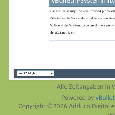
vBulletin-Systemmitt
Das Forum ist aufgrund von notwendigen Wart
Bitte haben Sie Verständnis und versuchen Sie e
Während der Wartungsarbeiten sind wir per Ma
Ihr LKGS.net-Team
Alle Zeitangaben in W
Powered by
vBulle
Copyright ©2026 Adduco Digital e.K