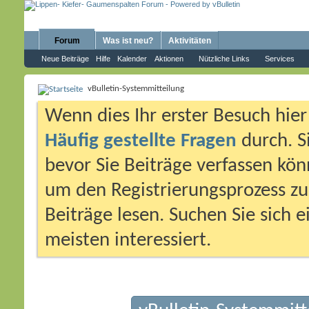
Forum
Was ist neu?
Aktivitäten
Neue Beiträge
Hilfe
Kalender
Aktionen
Nützliche Links
Services
vBulletin-Systemmitteilung
Wenn dies Ihr erster Besuch hier i
Häufig gestellte Fragen
durch. S
bevor Sie Beiträge verfassen könn
um den Registrierungsprozess zu 
Beiträge lesen. Suchen Sie sich 
meisten interessiert.