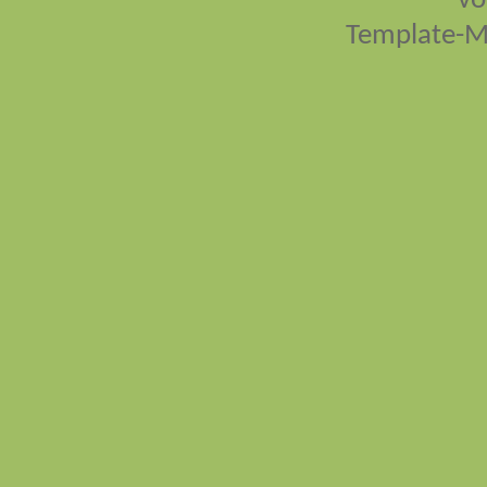
vo
Template-M