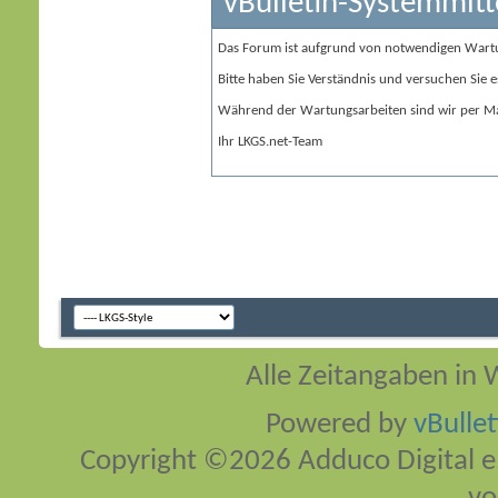
vBulletin-Systemmitt
Das Forum ist aufgrund von notwendigen Wart
Bitte haben Sie Verständnis und versuchen Sie e
Während der Wartungsarbeiten sind wir per Ma
Ihr LKGS.net-Team
Alle Zeitangaben in W
Powered by
vBulle
Copyright ©2026 Adduco Digital e.K