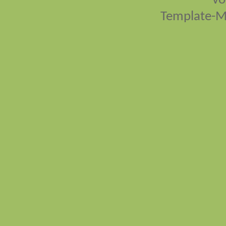
vo
Template-M