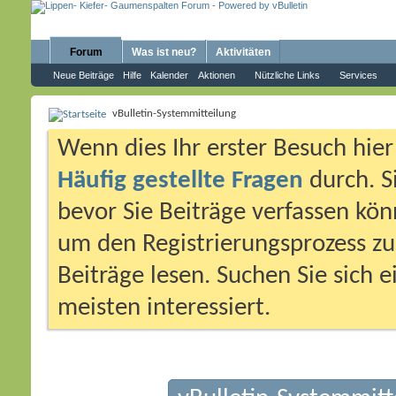
Forum
Was ist neu?
Aktivitäten
Neue Beiträge
Hilfe
Kalender
Aktionen
Nützliche Links
Services
vBulletin-Systemmitteilung
Wenn dies Ihr erster Besuch hier i
Häufig gestellte Fragen
durch. S
bevor Sie Beiträge verfassen könn
um den Registrierungsprozess zu 
Beiträge lesen. Suchen Sie sich 
meisten interessiert.