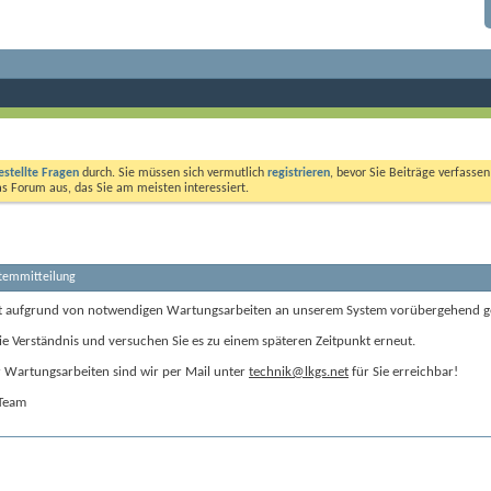
estellte Fragen
durch. Sie müssen sich vermutlich
registrieren
, bevor Sie Beiträge verfasse
das Forum aus, das Sie am meisten interessiert.
stemmitteilung
t aufgrund von notwendigen Wartungsarbeiten an unserem System vorübergehend g
ie Verständnis und versuchen Sie es zu einem späteren Zeitpunkt erneut.
Wartungsarbeiten sind wir per Mail unter
technik@lkgs.net
für Sie erreichbar!
-Team