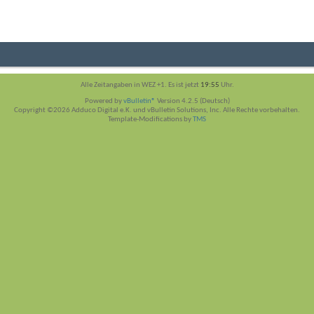
Alle Zeitangaben in WEZ +1. Es ist jetzt
19:55
Uhr.
Powered by
vBulletin®
Version 4.2.5 (Deutsch)
Copyright ©2026 Adduco Digital e.K. und vBulletin Solutions, Inc. Alle Rechte vorbehalten.
Template-Modifications by
TMS