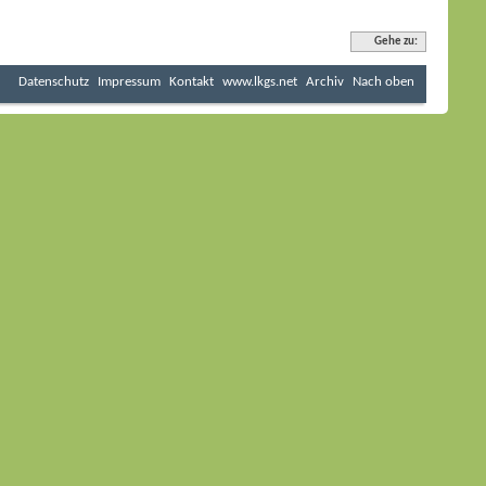
Gehe zu:
Datenschutz
Impressum
Kontakt
www.lkgs.net
Archiv
Nach oben