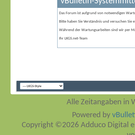
vBulletin-Systemmitt
Das Forum ist aufgrund von notwendigen Wart
Bitte haben Sie Verständnis und versuchen Sie e
Während der Wartungsarbeiten sind wir per Ma
Ihr LKGS.net-Team
Alle Zeitangaben in W
Powered by
vBulle
Copyright ©2026 Adduco Digital e.K