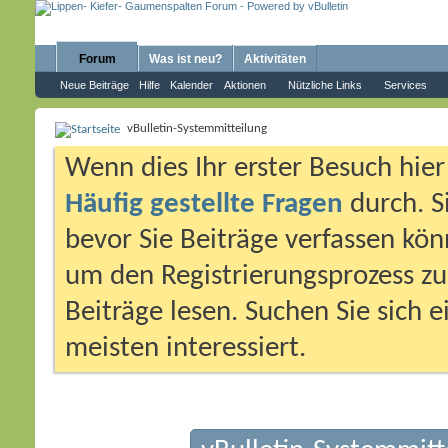
Forum
Was ist neu?
Aktivitäten
Neue Beiträge
Hilfe
Kalender
Aktionen
Nützliche Links
Services
vBulletin-Systemmitteilung
Wenn dies Ihr erster Besuch hier i
Häufig gestellte Fragen
durch. S
bevor Sie Beiträge verfassen könn
um den Registrierungsprozess zu 
Beiträge lesen. Suchen Sie sich 
meisten interessiert.