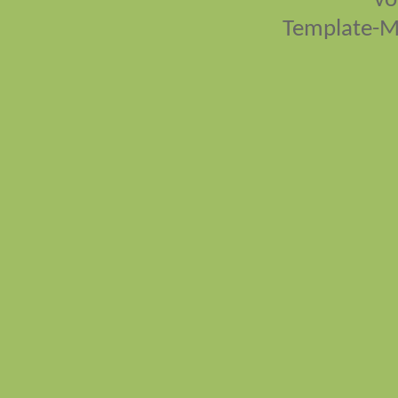
vo
Template-M