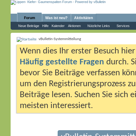
Forum
Was ist neu?
Aktivitäten
Neue Beiträge
Hilfe
Kalender
Aktionen
Nützliche Links
Services
vBulletin-Systemmitteilung
Wenn dies Ihr erster Besuch hier i
Häufig gestellte Fragen
durch. S
bevor Sie Beiträge verfassen könn
um den Registrierungsprozess zu 
Beiträge lesen. Suchen Sie sich 
meisten interessiert.