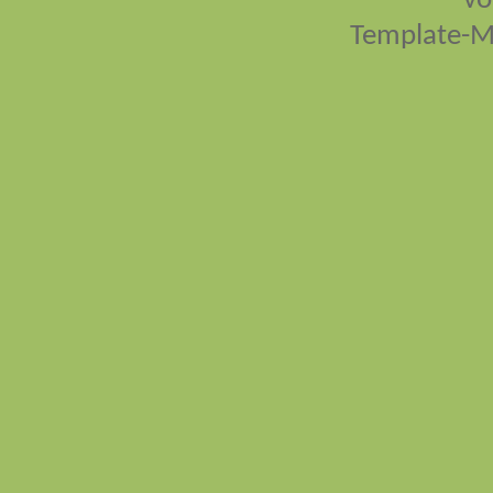
vo
Template-M