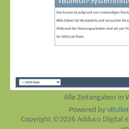
vBulletin-Systemmitt
Das Forum ist aufgrund von notwendigen Wart
Bitte haben Sie Verständnis und versuchen Sie e
Während der Wartungsarbeiten sind wir per Ma
Ihr LKGS.net-Team
Alle Zeitangaben in W
Powered by
vBulle
Copyright ©2026 Adduco Digital e.K