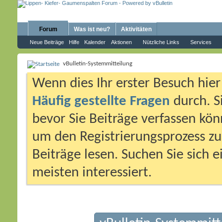
Forum
Was ist neu?
Aktivitäten
Neue Beiträge
Hilfe
Kalender
Aktionen
Nützliche Links
Services
vBulletin-Systemmitteilung
Wenn dies Ihr erster Besuch hier i
Häufig gestellte Fragen
durch. S
bevor Sie Beiträge verfassen könn
um den Registrierungsprozess zu 
Beiträge lesen. Suchen Sie sich 
meisten interessiert.