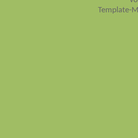
vo
Template-M