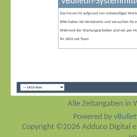
vBulletin-Systemmitt
Das Forum ist aufgrund von notwendigen Wart
Bitte haben Sie Verständnis und versuchen Sie e
Während der Wartungsarbeiten sind wir per Ma
Ihr LKGS.net-Team
Alle Zeitangaben in W
Powered by
vBulle
Copyright ©2026 Adduco Digital e.K