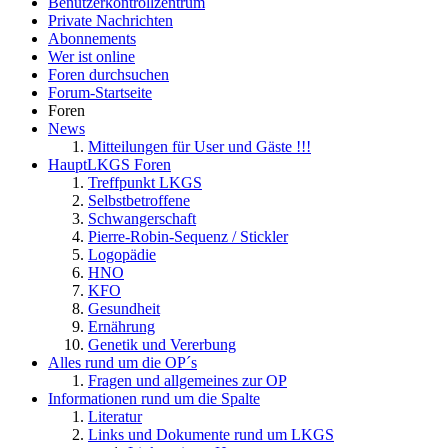
Benutzerkontrollzentrum
Private Nachrichten
Abonnements
Wer ist online
Foren durchsuchen
Forum-Startseite
Foren
News
Mitteilungen für User und Gäste !!!
HauptLKGS Foren
Treffpunkt LKGS
Selbstbetroffene
Schwangerschaft
Pierre-Robin-Sequenz / Stickler
Logopädie
HNO
KFO
Gesundheit
Ernährung
Genetik und Vererbung
Alles rund um die OP´s
Fragen und allgemeines zur OP
Informationen rund um die Spalte
Literatur
Links und Dokumente rund um LKGS