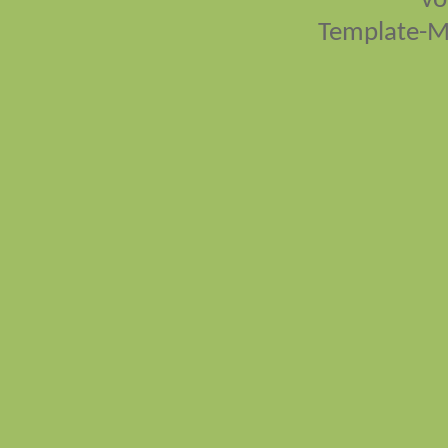
vo
Template-M