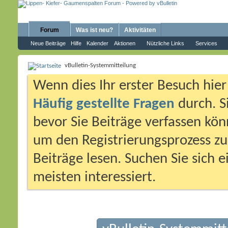
Forum
Was ist neu?
Aktivitäten
Neue Beiträge
Hilfe
Kalender
Aktionen
Nützliche Links
Services
vBulletin-Systemmitteilung
Wenn dies Ihr erster Besuch hier i
Häufig gestellte Fragen
durch. S
bevor Sie Beiträge verfassen könn
um den Registrierungsprozess zu 
Beiträge lesen. Suchen Sie sich 
meisten interessiert.