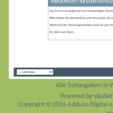
vBulletin-Systemmitt
Das Forum ist aufgrund von notwendigen Wart
Bitte haben Sie Verständnis und versuchen Sie e
Während der Wartungsarbeiten sind wir per Ma
Ihr LKGS.net-Team
Alle Zeitangaben in W
Powered by
vBulle
Copyright ©2026 Adduco Digital e.K