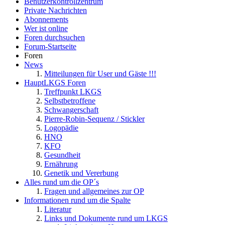
Benutzerkontrollzentrum
Private Nachrichten
Abonnements
Wer ist online
Foren durchsuchen
Forum-Startseite
Foren
News
Mitteilungen für User und Gäste !!!
HauptLKGS Foren
Treffpunkt LKGS
Selbstbetroffene
Schwangerschaft
Pierre-Robin-Sequenz / Stickler
Logopädie
HNO
KFO
Gesundheit
Ernährung
Genetik und Vererbung
Alles rund um die OP´s
Fragen und allgemeines zur OP
Informationen rund um die Spalte
Literatur
Links und Dokumente rund um LKGS