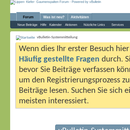
Forum
Was ist neu?
Aktivitäten
Neue Beiträge
Hilfe
Kalender
Aktionen
Nützliche Links
Services
vBulletin-Systemmitteilung
Wenn dies Ihr erster Besuch hier i
Häufig gestellte Fragen
durch. S
bevor Sie Beiträge verfassen könn
um den Registrierungsprozess zu 
Beiträge lesen. Suchen Sie sich 
meisten interessiert.