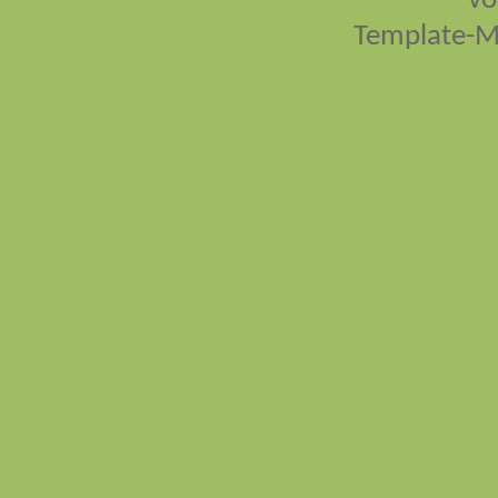
vo
Template-M