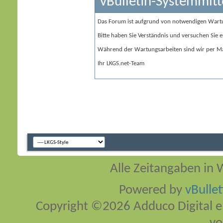
vBulletin-Systemmitt
Das Forum ist aufgrund von notwendigen Wart
Bitte haben Sie Verständnis und versuchen Sie e
Während der Wartungsarbeiten sind wir per Ma
Ihr LKGS.net-Team
Alle Zeitangaben in W
Powered by
vBulle
Copyright ©2026 Adduco Digital e.K