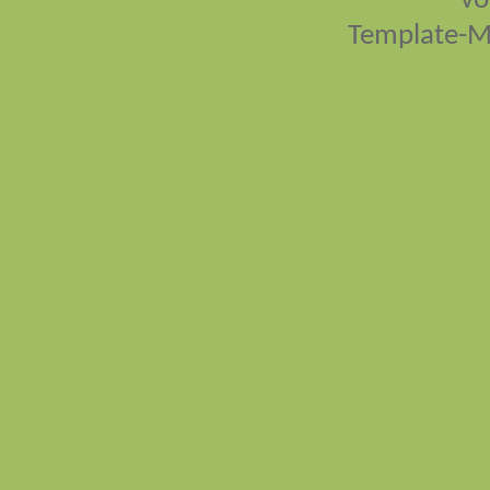
vo
Template-M