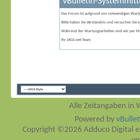
vBulletin-Systemmitt
Das Forum ist aufgrund von notwendigen Wart
Bitte haben Sie Verständnis und versuchen Sie e
Während der Wartungsarbeiten sind wir per Ma
Ihr LKGS.net-Team
Alle Zeitangaben in W
Powered by
vBulle
Copyright ©2026 Adduco Digital e.K