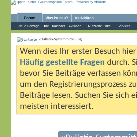
Forum
Was ist neu?
Aktivitäten
Neue Beiträge
Hilfe
Kalender
Aktionen
Nützliche Links
Services
vBulletin-Systemmitteilung
Wenn dies Ihr erster Besuch hier i
Häufig gestellte Fragen
durch. S
bevor Sie Beiträge verfassen könn
um den Registrierungsprozess zu 
Beiträge lesen. Suchen Sie sich 
meisten interessiert.