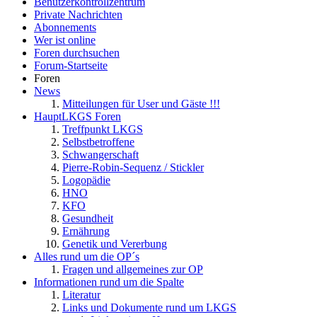
Benutzerkontrollzentrum
Private Nachrichten
Abonnements
Wer ist online
Foren durchsuchen
Forum-Startseite
Foren
News
Mitteilungen für User und Gäste !!!
HauptLKGS Foren
Treffpunkt LKGS
Selbstbetroffene
Schwangerschaft
Pierre-Robin-Sequenz / Stickler
Logopädie
HNO
KFO
Gesundheit
Ernährung
Genetik und Vererbung
Alles rund um die OP´s
Fragen und allgemeines zur OP
Informationen rund um die Spalte
Literatur
Links und Dokumente rund um LKGS