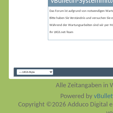
vBulletin-Systemmitt
Das Forum ist aufgrund von notwendigen Wart
Bitte haben Sie Verständnis und versuchen Sie e
Während der Wartungsarbeiten sind wir per Ma
Ihr LKGS.net-Team
Alle Zeitangaben in W
Powered by
vBulle
Copyright ©2026 Adduco Digital e.K