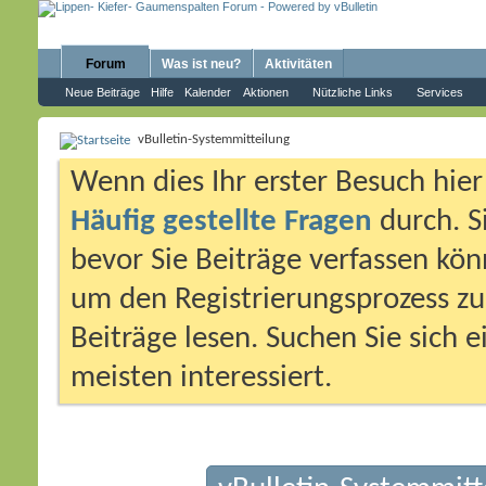
Forum
Was ist neu?
Aktivitäten
Neue Beiträge
Hilfe
Kalender
Aktionen
Nützliche Links
Services
vBulletin-Systemmitteilung
Wenn dies Ihr erster Besuch hier i
Häufig gestellte Fragen
durch. S
bevor Sie Beiträge verfassen könn
um den Registrierungsprozess zu 
Beiträge lesen. Suchen Sie sich 
meisten interessiert.