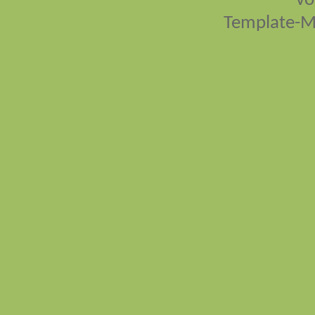
vo
Template-M