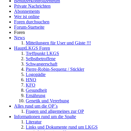
Benutzerkontrollzentrum
Private Nachrichten
Abonnements
Wer ist online
Foren durchsuchen
Forum-Startseite
Foren
News
Mitteilungen für User und Gäste !!!
HauptLKGS Foren
Treffpunkt LKGS
Selbstbetroffene
Schwangerschaft
Pierre-Robin-Sequenz / Stickler
Logopädie
HNO
KFO
Gesundheit
Ernährung
Genetik und Vererbung
Alles rund um die OP´s
Fragen und allgemeines zur OP
Informationen rund um die Spalte
Literatur
Links und Dokumente rund um LKGS