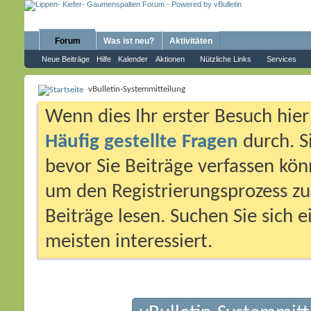
Forum
Was ist neu?
Aktivitäten
Neue Beiträge
Hilfe
Kalender
Aktionen
Nützliche Links
Services
vBulletin-Systemmitteilung
Wenn dies Ihr erster Besuch hier i
Häufig gestellte Fragen
durch. S
bevor Sie Beiträge verfassen könn
um den Registrierungsprozess zu 
Beiträge lesen. Suchen Sie sich 
meisten interessiert.