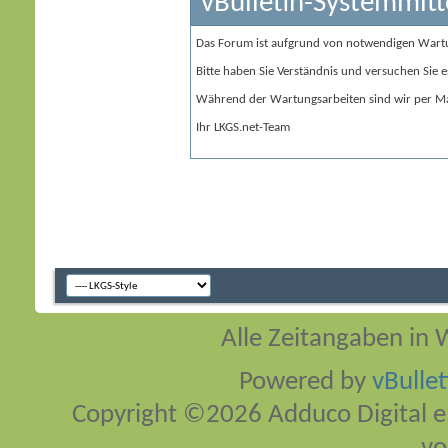
vBulletin-Systemmitt
Das Forum ist aufgrund von notwendigen Wart
Bitte haben Sie Verständnis und versuchen Sie e
Während der Wartungsarbeiten sind wir per Ma
Ihr LKGS.net-Team
Alle Zeitangaben in W
Powered by
vBulle
Copyright ©2026 Adduco Digital e.K