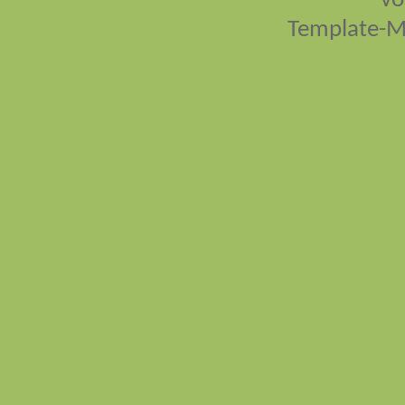
vo
Template-M