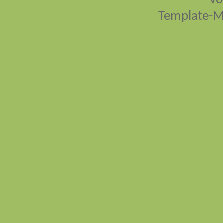
vo
Template-M