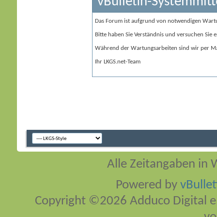
vBulletin-Systemmitt
Das Forum ist aufgrund von notwendigen Wart
Bitte haben Sie Verständnis und versuchen Sie e
Während der Wartungsarbeiten sind wir per Ma
Ihr LKGS.net-Team
Alle Zeitangaben in W
Powered by
vBulle
Copyright ©2026 Adduco Digital e.K