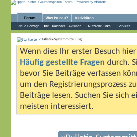
Forum
Was ist neu?
Aktivitäten
Neue Beiträge
Hilfe
Kalender
Aktionen
Nützliche Links
Services
vBulletin-Systemmitteilung
Wenn dies Ihr erster Besuch hier i
Häufig gestellte Fragen
durch. S
bevor Sie Beiträge verfassen könn
um den Registrierungsprozess zu 
Beiträge lesen. Suchen Sie sich 
meisten interessiert.