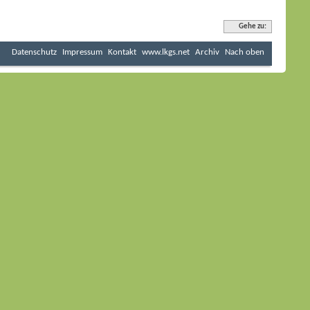
Gehe zu:
Datenschutz
Impressum
Kontakt
www.lkgs.net
Archiv
Nach oben