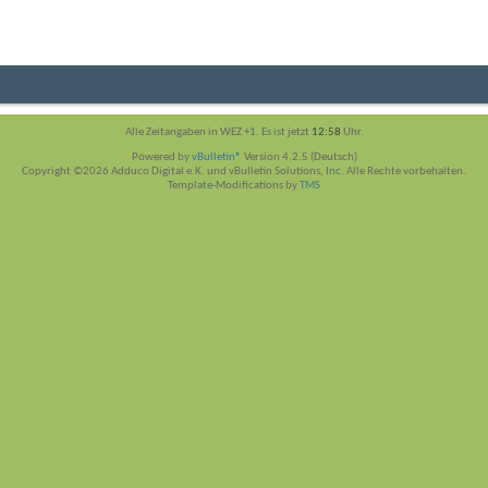
Alle Zeitangaben in WEZ +1. Es ist jetzt
12:58
Uhr.
Powered by
vBulletin®
Version 4.2.5 (Deutsch)
Copyright ©2026 Adduco Digital e.K. und vBulletin Solutions, Inc. Alle Rechte vorbehalten.
Template-Modifications by
TMS