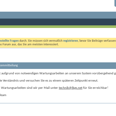
estellte Fragen
durch. Sie müssen sich vermutlich
registrieren
, bevor Sie Beiträge verfasse
das Forum aus, das Sie am meisten interessiert.
stemmitteilung
t aufgrund von notwendigen Wartungsarbeiten an unserem System vorübergehend g
ie Verständnis und versuchen Sie es zu einem späteren Zeitpunkt erneut.
Wartungsarbeiten sind wir per Mail unter
technik@lkgs.net
für Sie erreichbar!
-Team