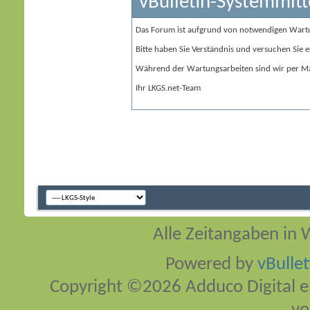
vBulletin-Systemmitt
Das Forum ist aufgrund von notwendigen Wart
Bitte haben Sie Verständnis und versuchen Sie e
Während der Wartungsarbeiten sind wir per Ma
Ihr LKGS.net-Team
Alle Zeitangaben in W
Powered by
vBulle
Copyright ©2026 Adduco Digital e.K