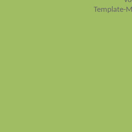
vo
Template-M