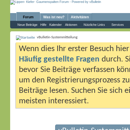
Forum
Was ist neu?
Aktivitäten
Neue Beiträge
Hilfe
Kalender
Aktionen
Nützliche Links
Services
vBulletin-Systemmitteilung
Wenn dies Ihr erster Besuch hier i
Häufig gestellte Fragen
durch. S
bevor Sie Beiträge verfassen könn
um den Registrierungsprozess zu 
Beiträge lesen. Suchen Sie sich 
meisten interessiert.