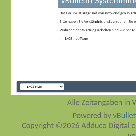
vBulletin-Systemmitt
Das Forum ist aufgrund von notwendigen Wart
Bitte haben Sie Verständnis und versuchen Sie e
Während der Wartungsarbeiten sind wir per Ma
Ihr LKGS.net-Team
Alle Zeitangaben in W
Powered by
vBulle
Copyright ©2026 Adduco Digital e.K