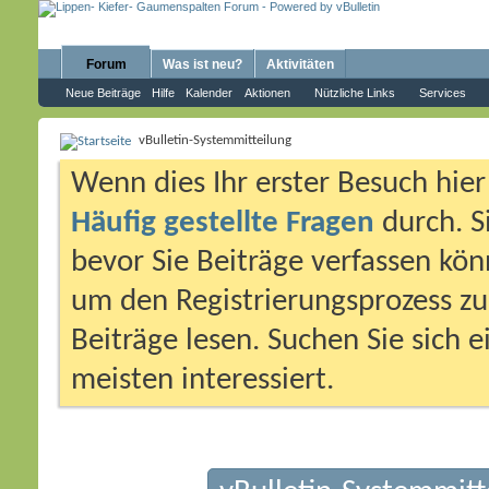
Forum
Was ist neu?
Aktivitäten
Neue Beiträge
Hilfe
Kalender
Aktionen
Nützliche Links
Services
vBulletin-Systemmitteilung
Wenn dies Ihr erster Besuch hier i
Häufig gestellte Fragen
durch. S
bevor Sie Beiträge verfassen könn
um den Registrierungsprozess zu 
Beiträge lesen. Suchen Sie sich 
meisten interessiert.