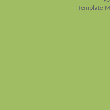
vo
Template-M