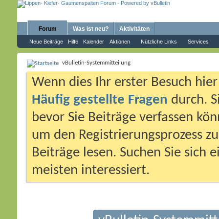
Forum
Was ist neu?
Aktivitäten
Neue Beiträge
Hilfe
Kalender
Aktionen
Nützliche Links
Services
vBulletin-Systemmitteilung
Wenn dies Ihr erster Besuch hier i
Häufig gestellte Fragen
durch. S
bevor Sie Beiträge verfassen könn
um den Registrierungsprozess zu 
Beiträge lesen. Suchen Sie sich 
meisten interessiert.