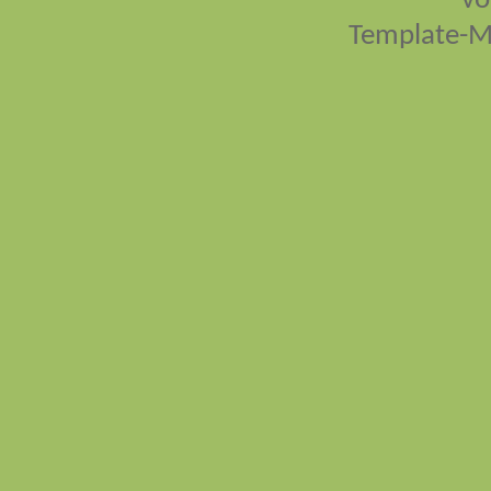
vo
Template-M