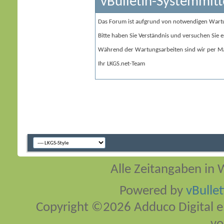
vBulletin-Systemmitt
Das Forum ist aufgrund von notwendigen Wart
Bitte haben Sie Verständnis und versuchen Sie e
Während der Wartungsarbeiten sind wir per Ma
Ihr LKGS.net-Team
Alle Zeitangaben in W
Powered by
vBulle
Copyright ©2026 Adduco Digital e.K