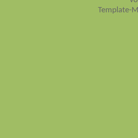
vo
Template-M