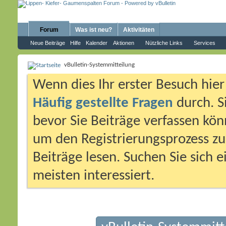
Forum
Was ist neu?
Aktivitäten
Neue Beiträge
Hilfe
Kalender
Aktionen
Nützliche Links
Services
vBulletin-Systemmitteilung
Wenn dies Ihr erster Besuch hier i
Häufig gestellte Fragen
durch. S
bevor Sie Beiträge verfassen könn
um den Registrierungsprozess zu 
Beiträge lesen. Suchen Sie sich 
meisten interessiert.