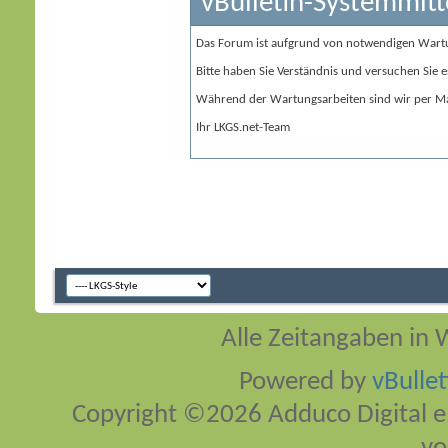
vBulletin-Systemmitt
Das Forum ist aufgrund von notwendigen Wart
Bitte haben Sie Verständnis und versuchen Sie e
Während der Wartungsarbeiten sind wir per Ma
Ihr LKGS.net-Team
Alle Zeitangaben in W
Powered by
vBulle
Copyright ©2026 Adduco Digital e.K