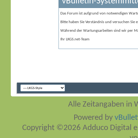
vBulletin-Systemmitt
Das Forum ist aufgrund von notwendigen Wart
Bitte haben Sie Verständnis und versuchen Sie e
Während der Wartungsarbeiten sind wir per Ma
Ihr LKGS.net-Team
Alle Zeitangaben in W
Powered by
vBulle
Copyright ©2026 Adduco Digital e.K