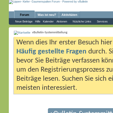
Forum
Was ist neu?
Aktivitäten
Neue Beiträge
Hilfe
Kalender
Aktionen
Nützliche Links
Services
vBulletin-Systemmitteilung
Wenn dies Ihr erster Besuch hier i
Häufig gestellte Fragen
durch. S
bevor Sie Beiträge verfassen könn
um den Registrierungsprozess zu 
Beiträge lesen. Suchen Sie sich 
meisten interessiert.