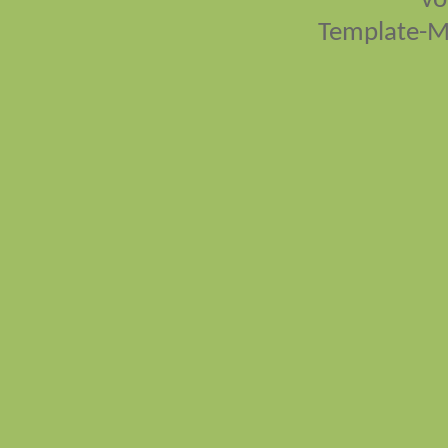
vo
Template-M