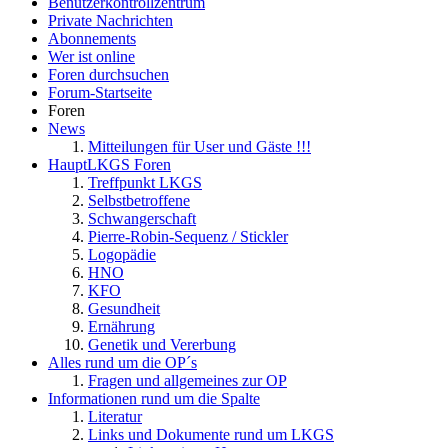
Benutzerkontrollzentrum
Private Nachrichten
Abonnements
Wer ist online
Foren durchsuchen
Forum-Startseite
Foren
News
Mitteilungen für User und Gäste !!!
HauptLKGS Foren
Treffpunkt LKGS
Selbstbetroffene
Schwangerschaft
Pierre-Robin-Sequenz / Stickler
Logopädie
HNO
KFO
Gesundheit
Ernährung
Genetik und Vererbung
Alles rund um die OP´s
Fragen und allgemeines zur OP
Informationen rund um die Spalte
Literatur
Links und Dokumente rund um LKGS