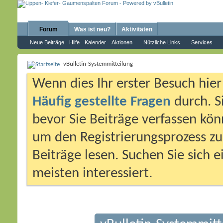
Forum
Was ist neu?
Aktivitäten
Neue Beiträge
Hilfe
Kalender
Aktionen
Nützliche Links
Services
vBulletin-Systemmitteilung
Wenn dies Ihr erster Besuch hier i
Häufig gestellte Fragen
durch. S
bevor Sie Beiträge verfassen könn
um den Registrierungsprozess zu 
Beiträge lesen. Suchen Sie sich 
meisten interessiert.