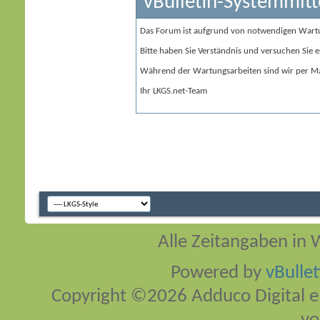
vBulletin-Systemmitt
Das Forum ist aufgrund von notwendigen Wart
Bitte haben Sie Verständnis und versuchen Sie e
Während der Wartungsarbeiten sind wir per Ma
Ihr LKGS.net-Team
Alle Zeitangaben in W
Powered by
vBulle
Copyright ©2026 Adduco Digital e.K