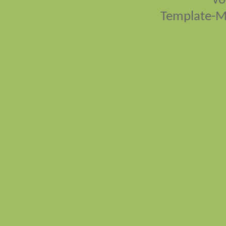
vo
Template-M