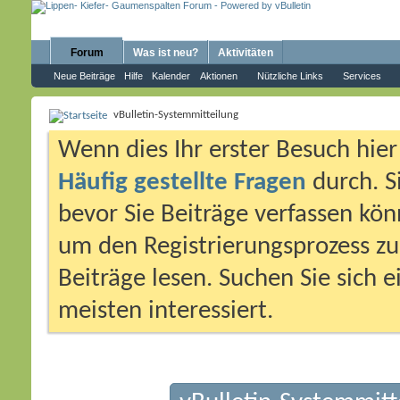
Forum
Was ist neu?
Aktivitäten
Neue Beiträge
Hilfe
Kalender
Aktionen
Nützliche Links
Services
vBulletin-Systemmitteilung
Wenn dies Ihr erster Besuch hier i
Häufig gestellte Fragen
durch. S
bevor Sie Beiträge verfassen könn
um den Registrierungsprozess zu 
Beiträge lesen. Suchen Sie sich 
meisten interessiert.