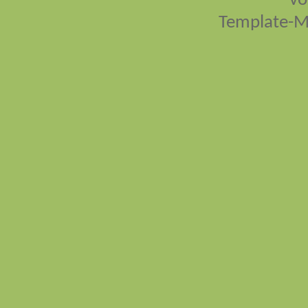
vo
Template-M