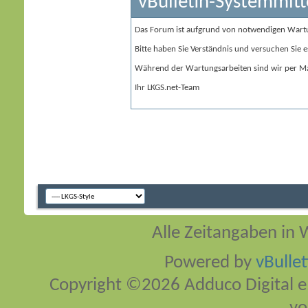
vBulletin-Systemmitt
Das Forum ist aufgrund von notwendigen Wart
Bitte haben Sie Verständnis und versuchen Sie e
Während der Wartungsarbeiten sind wir per Ma
Ihr LKGS.net-Team
Alle Zeitangaben in W
Powered by
vBulle
Copyright ©2026 Adduco Digital e.K