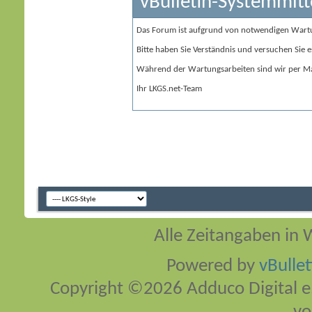
vBulletin-Systemmitt
Das Forum ist aufgrund von notwendigen Wart
Bitte haben Sie Verständnis und versuchen Sie e
Während der Wartungsarbeiten sind wir per Ma
Ihr LKGS.net-Team
Alle Zeitangaben in W
Powered by
vBulle
Copyright ©2026 Adduco Digital e.K