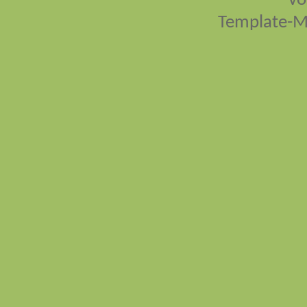
vo
Template-M