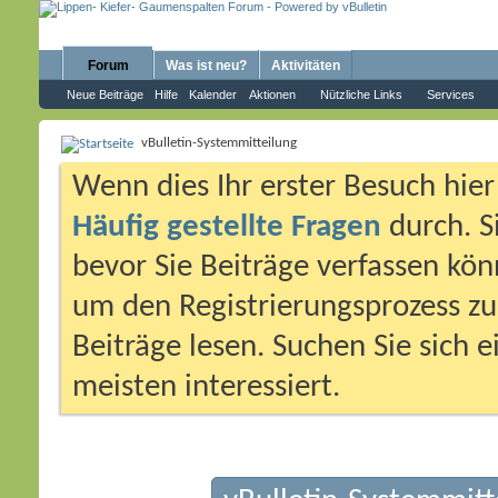
Forum
Was ist neu?
Aktivitäten
Neue Beiträge
Hilfe
Kalender
Aktionen
Nützliche Links
Services
vBulletin-Systemmitteilung
Wenn dies Ihr erster Besuch hier i
Häufig gestellte Fragen
durch. S
bevor Sie Beiträge verfassen könn
um den Registrierungsprozess zu 
Beiträge lesen. Suchen Sie sich 
meisten interessiert.